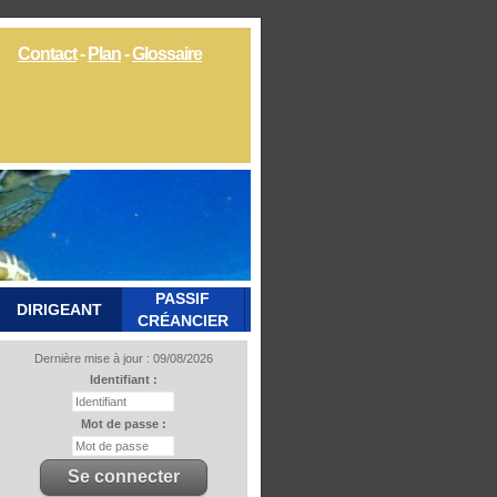
Contact
-
Plan
-
Glossaire
PASSIF
DIRIGEANT
CRÉANCIER
Dernière mise à jour : 09/08/2026
Identifiant :
Mot de passe :