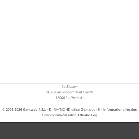
Le Bastion
81, rue du rempart Saint Claude
17000 La Rochelle
© 2008-2026 Gemweb 4.3.1
- D. RAYMOND utilise
Gemarcur ©
-
Informations légales
Conception/Réalisation
Atlantic Log