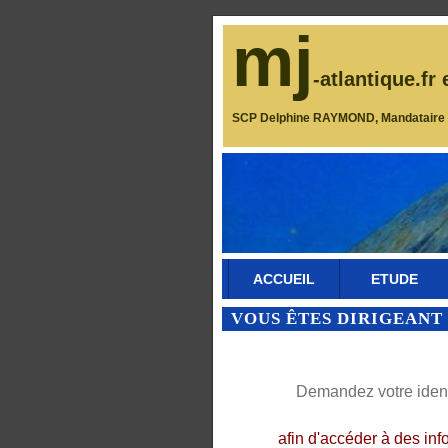
mj
-atlantique.fr 
SCP Delphine RAYMOND, Mandataire J
ACCUEIL
ETUDE
VOUS ÊTES DIRIGEANT 
Demandez votre identi
afin d'accéder à des inf