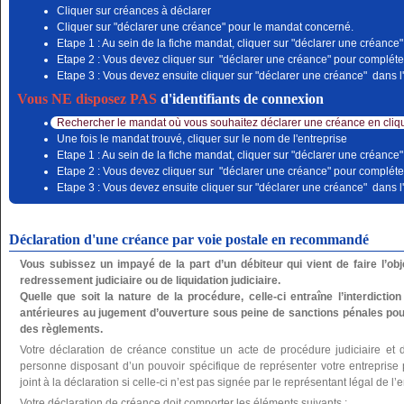
Cliquer sur créances à déclarer
Cliquer sur "déclarer une créance" pour le mandat concerné.
Etape 1 : Au sein de la fiche mandat, cliquer sur "déclarer une créance"
Etape 2 : Vous devez cliquer sur "déclarer une créance" pour compléter
Etape 3 : Vous devez ensuite cliquer sur "déclarer une créance" dans l'
Vous NE disposez PAS
d'identifiants de connexion
Rechercher le mandat où vous souhaitez déclarer une créance en cliqu
Une fois le mandat trouvé, cliquer sur le nom de l'entreprise
Etape 1 : Au sein de la fiche mandat, cliquer sur "déclarer une créance"
Etape 2 : Vous devez cliquer sur "déclarer une créance" pour compléter
Etape 3 : Vous devez ensuite cliquer sur "déclarer une créance" dans l'
Déclaration d'une créance par voie postale en recommandé
Vous subissez un impayé de la part d’un débiteur qui vient de faire l’o
redressement judiciaire ou de liquidation judiciaire.
Quelle que soit la nature de la procédure, celle-ci entraîne l’interdictio
antérieures au jugement d’ouverture sous peine de sanctions pénales pou
des règlements.
Votre déclaration de créance constitue un acte de procédure judiciaire et 
personne disposant d’un pouvoir spécifique de représenter votre entreprise po
joint à la déclaration si celle-ci n’est pas signée par le représentant légal de l’e
Votre déclaration de créance doit comporter les éléments suivants :