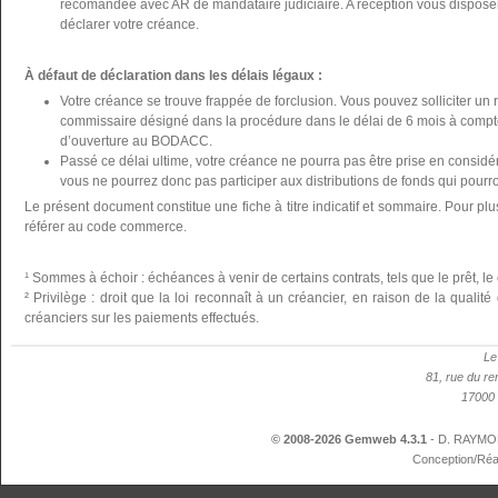
recomandée avec AR de mandataire judiciaire. A réception vous disposer
déclarer votre créance.
À défaut de déclaration dans les délais légaux :
Votre créance se trouve frappée de forclusion. Vous pouvez solliciter un 
commissaire désigné dans la procédure dans le délai de 6 mois à compte
d’ouverture au BODACC.
Passé ce délai ultime, votre créance ne pourra pas être prise en considér
vous ne pourrez donc pas participer aux distributions de fonds qui pourron
Le présent document constitue une fiche à titre indicatif et sommaire. Pour plu
référer au code commerce.
¹ Sommes à échoir : échéances à venir de certains contrats, tels que le prêt, le 
² Privilège : droit que la loi reconnaît à un créancier, en raison de la qualit
créanciers sur les paiements effectués.
Le
81, rue du re
17000 
© 2008-2026 Gemweb 4.3.1
- D. RAYMON
Conception/Réa