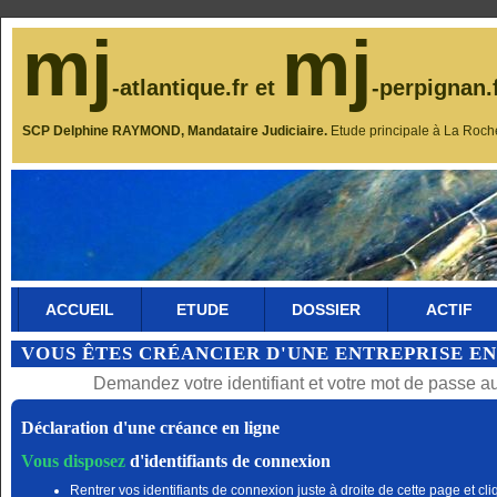
mj
mj
-atlantique.fr et
-perpignan.
SCP Delphine RAYMOND, Mandataire Judiciaire.
Etude principale à La Roch
ACCUEIL
ETUDE
DOSSIER
ACTIF
VOUS ÊTES CRÉANCIER D'UNE ENTREPRISE EN
Demandez votre identifiant et votre mot de passe a
Déclaration d'une créance en ligne
Vous disposez
d'identifiants de connexion
Rentrer vos identifiants de connexion juste à droite de cette page et cli