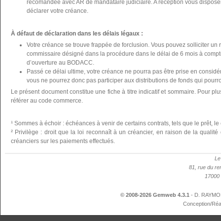
recomandée avec AR de mandataire judiciaire. A réception vous disposer
déclarer votre créance.
À défaut de déclaration dans les délais légaux :
Votre créance se trouve frappée de forclusion. Vous pouvez solliciter un 
commissaire désigné dans la procédure dans le délai de 6 mois à compte
d’ouverture au BODACC.
Passé ce délai ultime, votre créance ne pourra pas être prise en considér
vous ne pourrez donc pas participer aux distributions de fonds qui pourron
Le présent document constitue une fiche à titre indicatif et sommaire. Pour plu
référer au code commerce.
¹ Sommes à échoir : échéances à venir de certains contrats, tels que le prêt, le 
² Privilège : droit que la loi reconnaît à un créancier, en raison de la qualit
créanciers sur les paiements effectués.
Le
81, rue du re
17000 
© 2008-2026 Gemweb 4.3.1
- D. RAYMON
Conception/Réa