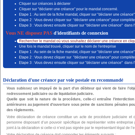
Cliquer sur créances à déclarer
Cliquer sur "déclarer une créance" pour le mandat concerné.
Etape 1 : Au sein de la fiche mandat, cliquer sur "déclarer une créance"
Etape 2 : Vous devez cliquer sur "déclarer une créance" pour compléter
Etape 3 : Vous devez ensuite cliquer sur "déclarer une créance" dans l'
Vous NE disposez PAS
d'identifiants de connexion
Rechercher le mandat où vous souhaitez déclarer une créance en cliqu
Une fois le mandat trouvé, cliquer sur le nom de l'entreprise
Etape 1 : Au sein de la fiche mandat, cliquer sur "déclarer une créance"
Etape 2 : Vous devez cliquer sur "déclarer une créance" pour compléter
Etape 3 : Vous devez ensuite cliquer sur "déclarer une créance" dans l'
Déclaration d'une créance par voie postale en recommandé
Vous subissez un impayé de la part d’un débiteur qui vient de faire l’o
redressement judiciaire ou de liquidation judiciaire.
Quelle que soit la nature de la procédure, celle-ci entraîne l’interdictio
antérieures au jugement d’ouverture sous peine de sanctions pénales pou
des règlements.
Votre déclaration de créance constitue un acte de procédure judiciaire et 
personne disposant d’un pouvoir spécifique de représenter votre entreprise po
joint à la déclaration si celle-ci n’est pas signée par le représentant légal de l’e
Votre déclaration de créance doit comporter les éléments suivants :