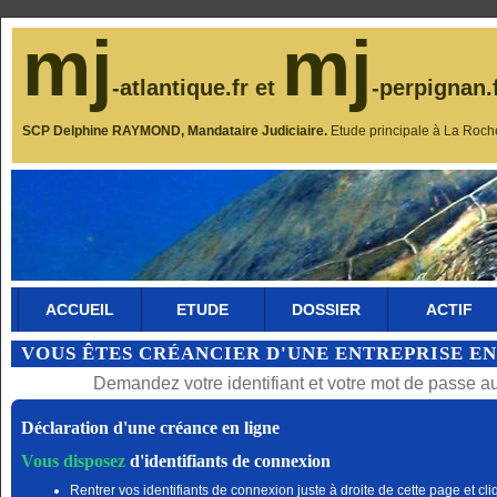
mj
mj
-atlantique.fr et
-perpignan.
SCP Delphine RAYMOND, Mandataire Judiciaire.
Etude principale à La Roch
ACCUEIL
ETUDE
DOSSIER
ACTIF
VOUS ÊTES CRÉANCIER D'UNE ENTREPRISE EN
Demandez votre identifiant et votre mot de passe a
Déclaration d'une créance en ligne
Vous disposez
d'identifiants de connexion
Rentrer vos identifiants de connexion juste à droite de cette page et cli