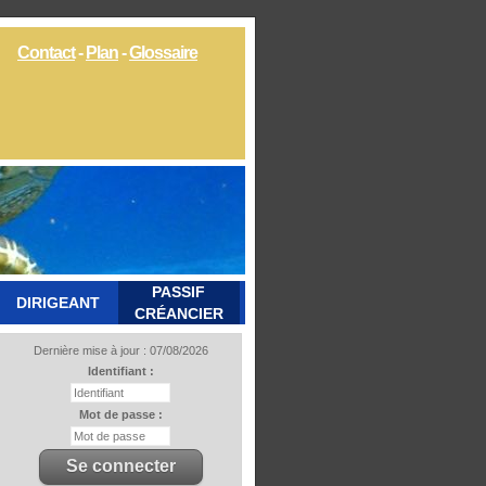
Contact
-
Plan
-
Glossaire
PASSIF
DIRIGEANT
CRÉANCIER
Dernière mise à jour : 07/08/2026
Identifiant :
Mot de passe :