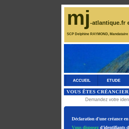
mj
-atlantique.fr 
SCP Delphine RAYMOND, Mandataire J
ACCUEIL
ETUDE
VOUS ÊTES CRÉANCIER
Demandez votre identi
Déclaration d'une créance en 
Vous disposez
d'identifiants 