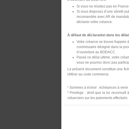
Si vous ne résidez pas en France
Si vous disposez d’une sûreté publ
recomandée avec AR de mandataire
déclarer votre créance.
À défaut de déclaration dans les délai
Votre créance se trouve frappée d
commissaire désigné dans la proc
d’ouverture au BODACC.
Passé ce délai ultime, votre créa
vous ne pourrez donc pas participe
Le présent document constitue une fiche
référer au code commerce.
¹ Sommes à échoir : échéances à venir de
² Privilège : droit que la loi reconnaî
créanciers sur les paiements effectués.