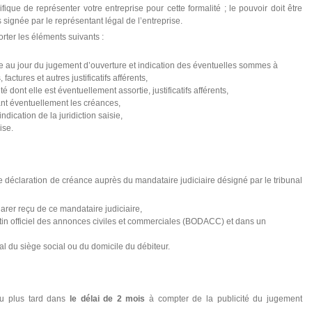
ique de représenter votre entreprise pour cette formalité ; le pouvoir doit être
as signée par le représentant légal de l’entreprise.
rter les éléments suivants :
due au jour du jugement d’ouverture et indication des éventuelles sommes à
actures et autres justificatifs afférents,
é dont elle est éventuellement assortie, justificatifs afférents,
ant éventuellement les créances,
 indication de la juridiction saisie,
ise.
 une déclaration de créance auprès du mandataire judiciaire désigné par le tribunal
clarer reçu de ce mandataire judiciaire,
etin officiel des annonces civiles et commerciales (BODACC) et dans un
nal du siège social ou du domicile du débiteur.
au plus tard dans
le délai de 2 mois
à compter de la publicité du jugement