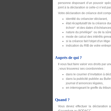
personne disposant d’un pouvoir spécif
joint à la déclaration si celle-ci n’est p
Votre déclaration de créance doit compo
identité du créancier déclarant,
état récapitulatif de la créance 
échoir¹ et des dates d’échéances, f
nature du privilège² ou de la sûret
mode de calcul des intérêts grev
si la créance fait l'objet d'un litige
indication du RIB de votre entrepr
Auprès de qui ?
Il vous faut faire valoir vos droits par
; vous trouverez ses coordonnées :
dans le courrier d’invitation à dé
dans la publicité publiée au Bull
journal d’annonces légales,
en interrogeant le greffe du tribu
Quand ?
Vous devez effectuer la déclaration 
d’ouverture au BODACC.