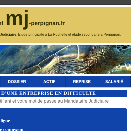
mj
et
-perpignan.fr
udiciaire.
Etude principale à La Rochelle et étude secondaire à Perpignan.
DOSSIER
ACTIF
REPRISE
SALARIÉ
 D'UNE ENTREPRISE EN DIFFICULTÉ
fiant et votre mot de passe au Mandataire Judiciaire
ligne
de connexion