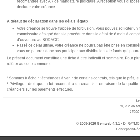
recomandée avec AR de mandataire judiciaire. A réception vous disposer
déclarer votre créance.
À défaut de déclaration dans les délais légaux :
Votre créance se trouve frappée de forclusion. Vous pouvez solliciter un 
commissaire désigné dans la procédure dans le délai de 6 mois à compte
d’ouverture au BODACC.
Passé ce délai ultime, votre créance ne pourra pas être prise en considér
vous ne pourrez donc pas participer aux distributions de fonds qui pourron
Le présent document constitue une fiche à titre indicatif et sommaire. Pour plu
référer au code commerce.
¹ Sommes à échoir : échéances à venir de certains contrats, tels que le prêt, le 
² Privilège : droit que la loi reconnaît à un créancier, en raison de la qualit
créanciers sur les paiements effectués.
Le
81, rue du re
17000 
© 2008-2026 Gemweb 4.3.1
- D. RAYMON
Conception/Réa