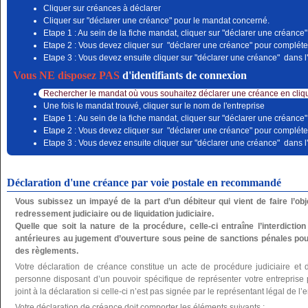
Cliquer sur créances à déclarer
Cliquer sur "déclarer une créance" pour le mandat concerné.
Etape 1 : Au sein de la fiche mandat, cliquer sur "déclarer une créance"
Etape 2 : Vous devez cliquer sur "déclarer une créance" pour compléter
Etape 3 : Vous devez ensuite cliquer sur "déclarer une créance" dans l'
Vous NE disposez PAS
d'identifiants de connexion
Rechercher le mandat où vous souhaitez déclarer une créance en cliqu
Une fois le mandat trouvé, cliquer sur le nom de l'entreprise
Etape 1 : Au sein de la fiche mandat, cliquer sur "déclarer une créance"
Etape 2 : Vous devez cliquer sur "déclarer une créance" pour compléter
Etape 3 : Vous devez ensuite cliquer sur "déclarer une créance" dans l'
Déclaration d'une créance par voie postale en recommandé
Vous subissez un impayé de la part d’un débiteur qui vient de faire l’o
redressement judiciaire ou de liquidation judiciaire.
Quelle que soit la nature de la procédure, celle-ci entraîne l’interdictio
antérieures au jugement d’ouverture sous peine de sanctions pénales pou
des règlements.
Votre déclaration de créance constitue un acte de procédure judiciaire et 
personne disposant d’un pouvoir spécifique de représenter votre entreprise po
joint à la déclaration si celle-ci n’est pas signée par le représentant légal de l’e
Votre déclaration de créance doit comporter les éléments suivants :