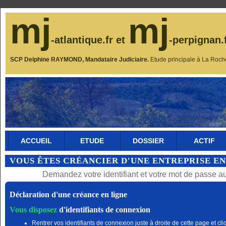
mj
mj
-atlantique.fr et
-perpignan.
SCP Delphine RAYMOND, Mandataire Judiciaire.
Etude principale à La Roch
ACCUEIL
ETUDE
DOSSIER
ACTIF
VOUS ÊTES CRÉANCIER D'UNE ENTREPRISE EN
Demandez votre identifiant et votre mot de passe a
Déclaration d'une créance en ligne
Vous disposez
d'identifiants de connexion
Rentrer vos identifiants de connexion juste à droite de cette page et cli