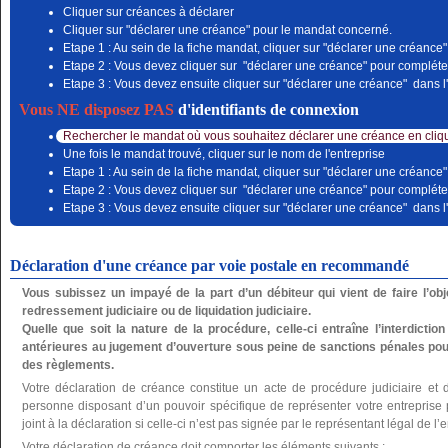
Cliquer sur créances à déclarer
Cliquer sur "déclarer une créance" pour le mandat concerné.
Etape 1 : Au sein de la fiche mandat, cliquer sur "déclarer une créance"
Etape 2 : Vous devez cliquer sur "déclarer une créance" pour compléter
Etape 3 : Vous devez ensuite cliquer sur "déclarer une créance" dans l'
Vous NE disposez PAS
d'identifiants de connexion
Rechercher le mandat où vous souhaitez déclarer une créance en cliqu
Une fois le mandat trouvé, cliquer sur le nom de l'entreprise
Etape 1 : Au sein de la fiche mandat, cliquer sur "déclarer une créance"
Etape 2 : Vous devez cliquer sur "déclarer une créance" pour compléter
Etape 3 : Vous devez ensuite cliquer sur "déclarer une créance" dans l'
Déclaration d'une créance par voie postale en recommandé
Vous subissez un impayé de la part d’un débiteur qui vient de faire l’o
redressement judiciaire ou de liquidation judiciaire.
Quelle que soit la nature de la procédure, celle-ci entraîne l’interdictio
antérieures au jugement d’ouverture sous peine de sanctions pénales pou
des règlements.
Votre déclaration de créance constitue un acte de procédure judiciaire et 
personne disposant d’un pouvoir spécifique de représenter votre entreprise po
joint à la déclaration si celle-ci n’est pas signée par le représentant légal de l’e
Votre déclaration de créance doit comporter les éléments suivants :