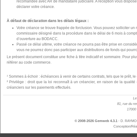
recomandée avec AR de mandataire judiciaire. A réception vous disposer
déclarer votre créance.
À défaut de déclaration dans les délais légaux :
Votre créance se trouve frappée de forclusion. Vous pouvez solliciter un 
commissaire désigné dans la procédure dans le délai de 6 mois à compte
d’ouverture au BODACC.
Passé ce délai ultime, votre créance ne pourra pas être prise en considér
vous ne pourrez donc pas participer aux distributions de fonds qui pourron
Le présent document constitue une fiche à titre indicatif et sommaire. Pour plu
référer au code commerce.
¹ Sommes à échoir : échéances à venir de certains contrats, tels que le prêt, le 
² Privilège : droit que la loi reconnaît à un créancier, en raison de la qualit
créanciers sur les paiements effectués.
Le
81, rue du re
17000 
© 2008-2026 Gemweb 4.3.1
- D. RAYMON
Conception/Réa