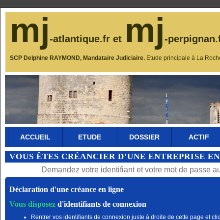
mj
mj
-atlantique.fr et
-perpignan.
SCP Delphine RAYMOND, Mandataire Judiciaire.
Etude principale à La Roch
ACCUEIL
ETUDE
DOSSIER
ACTIF
VOUS ÊTES CRÉANCIER D'UNE ENTREPRISE EN
Demandez votre identifiant et votre mot de passe a
Déclaration d'une créance en ligne
Vous disposez
d'identifiants de connexion
Rentrer vos identifiants de connexion juste à droite de cette page et cli