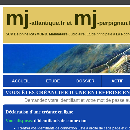
mj
mj
-atlantique.fr et
-perpignan.
SCP Delphine RAYMOND, Mandataire Judiciaire.
Etude principale à La Roch
ACCUEIL
ETUDE
DOSSIER
ACTIF
VOUS ÊTES CRÉANCIER D'UNE ENTREPRISE EN
Demandez votre identifiant et votre mot de passe a
Déclaration d'une créance en ligne
Vous disposez
d'identifiants de connexion
Rentrer vos identifiants de connexion juste à droite de cette page et cli