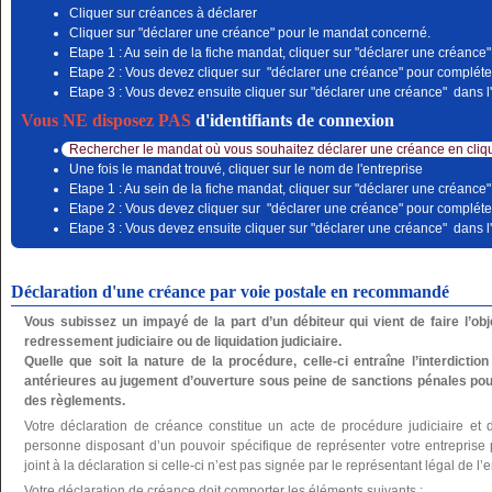
Cliquer sur créances à déclarer
Cliquer sur "déclarer une créance" pour le mandat concerné.
Etape 1 : Au sein de la fiche mandat, cliquer sur "déclarer une créance"
Etape 2 : Vous devez cliquer sur "déclarer une créance" pour compléter
Etape 3 : Vous devez ensuite cliquer sur "déclarer une créance" dans l'
Vous NE disposez PAS
d'identifiants de connexion
Rechercher le mandat où vous souhaitez déclarer une créance en cliqu
Une fois le mandat trouvé, cliquer sur le nom de l'entreprise
Etape 1 : Au sein de la fiche mandat, cliquer sur "déclarer une créance"
Etape 2 : Vous devez cliquer sur "déclarer une créance" pour compléter
Etape 3 : Vous devez ensuite cliquer sur "déclarer une créance" dans l'
Déclaration d'une créance par voie postale en recommandé
Vous subissez un impayé de la part d’un débiteur qui vient de faire l’o
redressement judiciaire ou de liquidation judiciaire.
Quelle que soit la nature de la procédure, celle-ci entraîne l’interdictio
antérieures au jugement d’ouverture sous peine de sanctions pénales pou
des règlements.
Votre déclaration de créance constitue un acte de procédure judiciaire et 
personne disposant d’un pouvoir spécifique de représenter votre entreprise po
joint à la déclaration si celle-ci n’est pas signée par le représentant légal de l’e
Votre déclaration de créance doit comporter les éléments suivants :