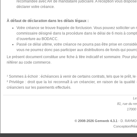
recomandée avec AR de mandataire judiciaire. A réception vous disposer
déclarer votre créance.
À défaut de déclaration dans les délais légaux :
Votre créance se trouve frappée de forclusion. Vous pouvez solliciter un 
commissaire désigné dans la procédure dans le délai de 6 mois à compte
d’ouverture au BODACC.
Passé ce délai ultime, votre créance ne pourra pas être prise en considér
vous ne pourrez donc pas participer aux distributions de fonds qui pourron
Le présent document constitue une fiche à titre indicatif et sommaire. Pour plu
référer au code commerce.
¹ Sommes à échoir : échéances à venir de certains contrats, tels que le prêt, le 
² Privilège : droit que la loi reconnaît à un créancier, en raison de la qualit
créanciers sur les paiements effectués.
Le
81, rue du re
17000 
© 2008-2026 Gemweb 4.3.1
- D. RAYMON
Conception/Réa