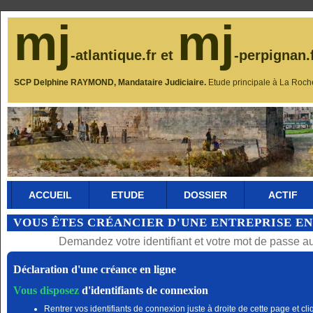
mj
mj
-atlantique.fr et
-perpignan.
SCP Delphine RAYMOND, Mandataire Judiciaire.
Etude principale à La Roch
ACCUEIL
ETUDE
DOSSIER
ACTIF
VOUS ÊTES CRÉANCIER D'UNE ENTREPRISE EN
Demandez votre identifiant et votre mot de passe a
Déclaration d'une créance en ligne
Vous disposez
d'identifiants de connexion
Rentrer vos identifiants de connexion juste à droite de cette page et cli