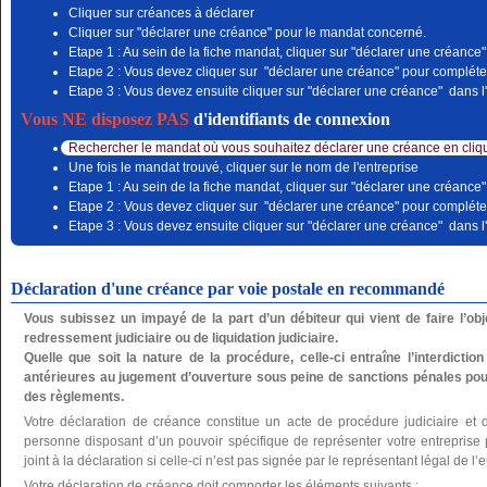
Cliquer sur créances à déclarer
Cliquer sur "déclarer une créance" pour le mandat concerné.
Etape 1 : Au sein de la fiche mandat, cliquer sur "déclarer une créance"
Etape 2 : Vous devez cliquer sur "déclarer une créance" pour compléter
Etape 3 : Vous devez ensuite cliquer sur "déclarer une créance" dans l'
Vous NE disposez PAS
d'identifiants de connexion
Rechercher le mandat où vous souhaitez déclarer une créance en cliqu
Une fois le mandat trouvé, cliquer sur le nom de l'entreprise
Etape 1 : Au sein de la fiche mandat, cliquer sur "déclarer une créance"
Etape 2 : Vous devez cliquer sur "déclarer une créance" pour compléter
Etape 3 : Vous devez ensuite cliquer sur "déclarer une créance" dans l'
Déclaration d'une créance par voie postale en recommandé
Vous subissez un impayé de la part d’un débiteur qui vient de faire l’o
redressement judiciaire ou de liquidation judiciaire.
Quelle que soit la nature de la procédure, celle-ci entraîne l’interdictio
antérieures au jugement d’ouverture sous peine de sanctions pénales pou
des règlements.
Votre déclaration de créance constitue un acte de procédure judiciaire et 
personne disposant d’un pouvoir spécifique de représenter votre entreprise po
joint à la déclaration si celle-ci n’est pas signée par le représentant légal de l’e
Votre déclaration de créance doit comporter les éléments suivants :