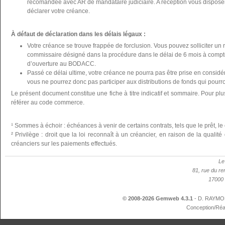
recomandée avec AR de mandataire judiciaire. A réception vous disposer
déclarer votre créance.
À défaut de déclaration dans les délais légaux :
Votre créance se trouve frappée de forclusion. Vous pouvez solliciter un 
commissaire désigné dans la procédure dans le délai de 6 mois à compte
d’ouverture au BODACC.
Passé ce délai ultime, votre créance ne pourra pas être prise en considér
vous ne pourrez donc pas participer aux distributions de fonds qui pourron
Le présent document constitue une fiche à titre indicatif et sommaire. Pour plu
référer au code commerce.
¹ Sommes à échoir : échéances à venir de certains contrats, tels que le prêt, le 
² Privilège : droit que la loi reconnaît à un créancier, en raison de la qualit
créanciers sur les paiements effectués.
Le
81, rue du re
17000 
© 2008-2026 Gemweb 4.3.1
- D. RAYMON
Conception/Réa