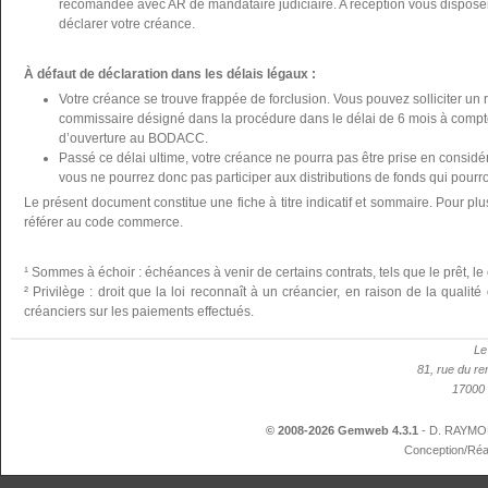
recomandée avec AR de mandataire judiciaire. A réception vous disposer
déclarer votre créance.
À défaut de déclaration dans les délais légaux :
Votre créance se trouve frappée de forclusion. Vous pouvez solliciter un 
commissaire désigné dans la procédure dans le délai de 6 mois à compte
d’ouverture au BODACC.
Passé ce délai ultime, votre créance ne pourra pas être prise en considér
vous ne pourrez donc pas participer aux distributions de fonds qui pourron
Le présent document constitue une fiche à titre indicatif et sommaire. Pour plu
référer au code commerce.
¹ Sommes à échoir : échéances à venir de certains contrats, tels que le prêt, le 
² Privilège : droit que la loi reconnaît à un créancier, en raison de la qualit
créanciers sur les paiements effectués.
Le
81, rue du re
17000 
© 2008-2026 Gemweb 4.3.1
- D. RAYMON
Conception/Réa