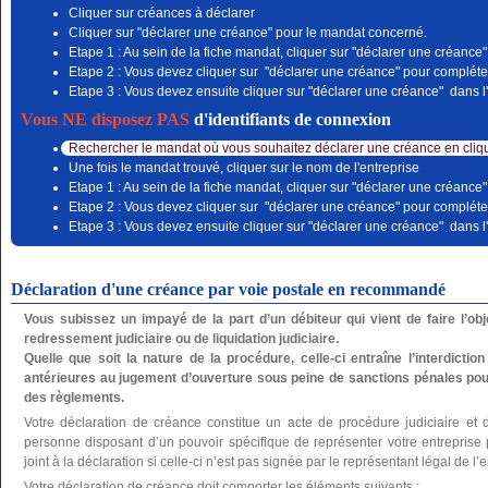
Cliquer sur créances à déclarer
Cliquer sur "déclarer une créance" pour le mandat concerné.
Etape 1 : Au sein de la fiche mandat, cliquer sur "déclarer une créance"
Etape 2 : Vous devez cliquer sur "déclarer une créance" pour compléter
Etape 3 : Vous devez ensuite cliquer sur "déclarer une créance" dans l'
Vous NE disposez PAS
d'identifiants de connexion
Rechercher le mandat où vous souhaitez déclarer une créance en cliqu
Une fois le mandat trouvé, cliquer sur le nom de l'entreprise
Etape 1 : Au sein de la fiche mandat, cliquer sur "déclarer une créance"
Etape 2 : Vous devez cliquer sur "déclarer une créance" pour compléter
Etape 3 : Vous devez ensuite cliquer sur "déclarer une créance" dans l'
Déclaration d'une créance par voie postale en recommandé
Vous subissez un impayé de la part d’un débiteur qui vient de faire l’o
redressement judiciaire ou de liquidation judiciaire.
Quelle que soit la nature de la procédure, celle-ci entraîne l’interdictio
antérieures au jugement d’ouverture sous peine de sanctions pénales pou
des règlements.
Votre déclaration de créance constitue un acte de procédure judiciaire et 
personne disposant d’un pouvoir spécifique de représenter votre entreprise po
joint à la déclaration si celle-ci n’est pas signée par le représentant légal de l’e
Votre déclaration de créance doit comporter les éléments suivants :