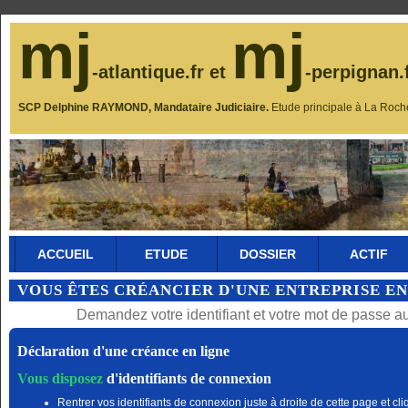
mj
mj
-atlantique.fr et
-perpignan.
SCP Delphine RAYMOND, Mandataire Judiciaire.
Etude principale à La Roch
ACCUEIL
ETUDE
DOSSIER
ACTIF
VOUS ÊTES CRÉANCIER D'UNE ENTREPRISE EN
Demandez votre identifiant et votre mot de passe a
Déclaration d'une créance en ligne
Vous disposez
d'identifiants de connexion
Rentrer vos identifiants de connexion juste à droite de cette page et cli