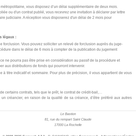
 métropolitaine, vous disposez d’un délai supplémentaire de deux mois.
iée ou d'un contrat publié, vous recevrez une invitation à déclarer par lettre
 judiciaire. A réception vous disposerez d'un délai de 2 mois pour
s légaux :
e forclusion. Vous pouvez solliciter un relevé de forclusion auprès du juge-
édure dans le délai de 6 mois à compter de la publication du jugement
nce ne pourra pas être prise en considération au passif de la procédure et
r aux distributions de fonds qui pourront intervenir.
 à titre indicatif et sommaire. Pour plus de précision, il vous appartient de vous
 certains contrats, tels que le prêt, le contrat de crédit-bail,…
t à un créancier, en raison de la qualité de sa créance, d’être préféré aux autres
Le Bastion
81, rue du rempart Saint Claude
17000 La Rochelle