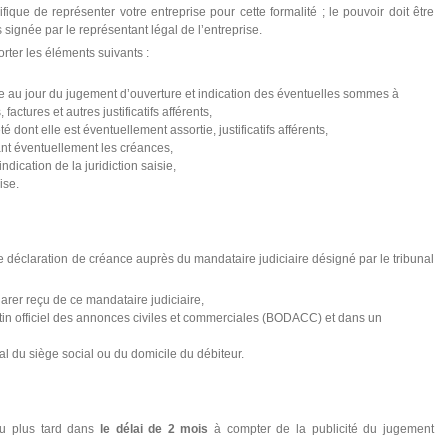
ique de représenter votre entreprise pour cette formalité ; le pouvoir doit être
as signée par le représentant légal de l’entreprise.
rter les éléments suivants :
due au jour du jugement d’ouverture et indication des éventuelles sommes à
actures et autres justificatifs afférents,
é dont elle est éventuellement assortie, justificatifs afférents,
ant éventuellement les créances,
 indication de la juridiction saisie,
ise.
 une déclaration de créance auprès du mandataire judiciaire désigné par le tribunal
clarer reçu de ce mandataire judiciaire,
etin officiel des annonces civiles et commerciales (BODACC) et dans un
nal du siège social ou du domicile du débiteur.
au plus tard dans
le délai de 2 mois
à compter de la publicité du jugement