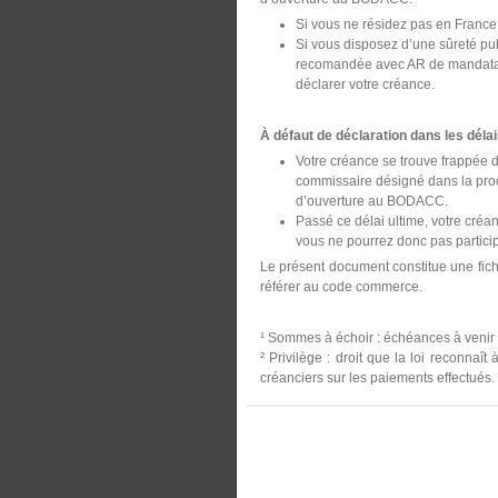
Si vous ne résidez pas en France
Si vous disposez d’une sûreté publ
recomandée avec AR de mandataire
déclarer votre créance.
À défaut de déclaration dans les délai
Votre créance se trouve frappée d
commissaire désigné dans la proc
d’ouverture au BODACC.
Passé ce délai ultime, votre créa
vous ne pourrez donc pas participe
Le présent document constitue une fiche
référer au code commerce.
¹ Sommes à échoir : échéances à venir de
² Privilège : droit que la loi reconnaî
créanciers sur les paiements effectués.