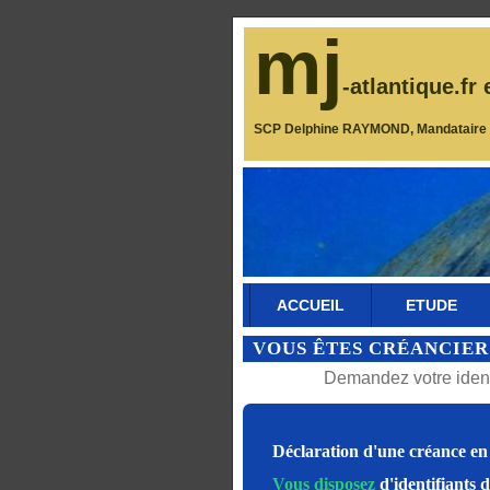
mj
-atlantique.fr 
SCP Delphine RAYMOND, Mandataire J
ACCUEIL
ETUDE
VOUS ÊTES CRÉANCIER
Demandez votre identi
Déclaration d'une créance en 
Vous disposez
d'identifiants 