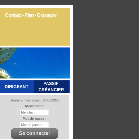
Contact
-
Plan
-
Glossaire
PASSIF
DIRIGEANT
CRÉANCIER
Dernière mise à jour : 06/08/2026
Identifiant :
Mot de passe :