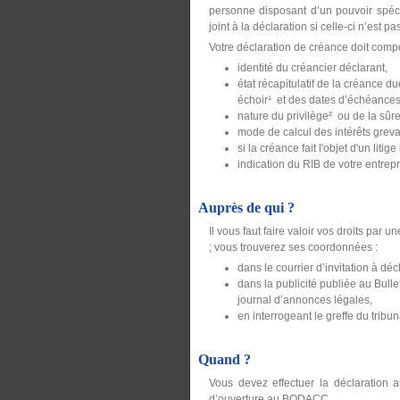
personne disposant d’un pouvoir spécif
joint à la déclaration si celle-ci n’est p
Votre déclaration de créance doit compo
identité du créancier déclarant,
état récapitulatif de la créance 
échoir¹ et des dates d’échéances, f
nature du privilège² ou de la sûret
mode de calcul des intérêts grev
si la créance fait l'objet d'un litige
indication du RIB de votre entrepr
Auprès de qui ?
Il vous faut faire valoir vos droits par
; vous trouverez ses coordonnées :
dans le courrier d’invitation à dé
dans la publicité publiée au Bull
journal d’annonces légales,
en interrogeant le greffe du tribu
Quand ?
Vous devez effectuer la déclaration 
d’ouverture au BODACC.