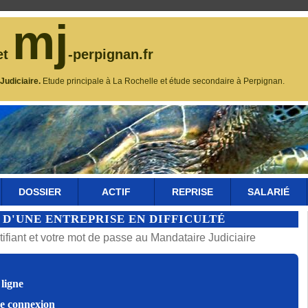
mj
et
-perpignan.fr
udiciaire.
Etude principale à La Rochelle et étude secondaire à Perpignan.
DOSSIER
ACTIF
REPRISE
SALARIÉ
 D'UNE ENTREPRISE EN DIFFICULTÉ
fiant et votre mot de passe au Mandataire Judiciaire
ligne
de connexion