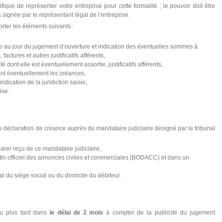
ique de représenter votre entreprise pour cette formalité ; le pouvoir doit être
as signée par le représentant légal de l’entreprise.
rter les éléments suivants :
due au jour du jugement d’ouverture et indication des éventuelles sommes à
actures et autres justificatifs afférents,
é dont elle est éventuellement assortie, justificatifs afférents,
ant éventuellement les créances,
 indication de la juridiction saisie,
ise.
 une déclaration de créance auprès du mandataire judiciaire désigné par le tribunal
clarer reçu de ce mandataire judiciaire,
etin officiel des annonces civiles et commerciales (BODACC) et dans un
nal du siège social ou du domicile du débiteur.
au plus tard dans
le délai de 2 mois
à compter de la publicité du jugement