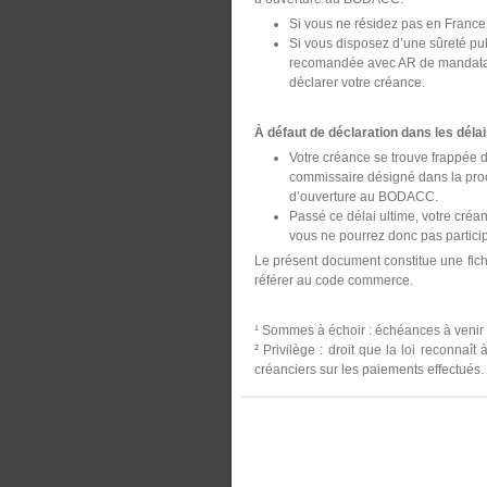
Si vous ne résidez pas en France
Si vous disposez d’une sûreté publ
recomandée avec AR de mandataire
déclarer votre créance.
À défaut de déclaration dans les délai
Votre créance se trouve frappée d
commissaire désigné dans la proc
d’ouverture au BODACC.
Passé ce délai ultime, votre créa
vous ne pourrez donc pas participe
Le présent document constitue une fiche
référer au code commerce.
¹ Sommes à échoir : échéances à venir de
² Privilège : droit que la loi reconnaî
créanciers sur les paiements effectués.