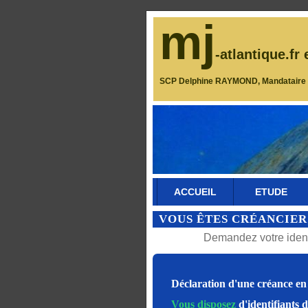
mj
-atlantique.fr 
SCP Delphine RAYMOND, Mandataire J
ACCUEIL
ETUDE
VOUS ÊTES CRÉANCIER
Demandez votre identi
Déclaration d'une créance en 
Vous disposez
d'identifiants 