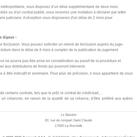
 métropolitaine, vous disposez d’un délai supplémentaire de deux mois.
iée ou d'un contrat publié, vous recevrez une invitation à déclarer par lettre
 judiciaire. A réception vous disposerez d'un délai de 2 mois pour
s légaux :
e forclusion. Vous pouvez solliciter un relevé de forclusion auprès du juge-
édure dans le délai de 6 mois à compter de la publication du jugement
nce ne pourra pas être prise en considération au passif de la procédure et
r aux distributions de fonds qui pourront intervenir.
 à titre indicatif et sommaire. Pour plus de précision, il vous appartient de vous
 certains contrats, tels que le prêt, le contrat de crédit-bail,…
t à un créancier, en raison de la qualité de sa créance, d’être préféré aux autres
Le Bastion
81, rue du rempart Saint Claude
17000 La Rochelle