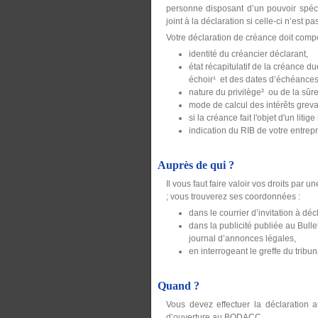
personne disposant d’un pouvoir spécif
joint à la déclaration si celle-ci n’est p
Votre déclaration de créance doit compo
identité du créancier déclarant,
état récapitulatif de la créance 
échoir¹ et des dates d’échéances, f
nature du privilège² ou de la sûret
mode de calcul des intérêts grev
si la créance fait l'objet d'un litige
indication du RIB de votre entrepr
Auprès de qui ?
Il vous faut faire valoir vos droits par
; vous trouverez ses coordonnées :
dans le courrier d’invitation à dé
dans la publicité publiée au Bull
journal d’annonces légales,
en interrogeant le greffe du tribu
Quand ?
Vous devez effectuer la déclaration 
d’ouverture au BODACC.