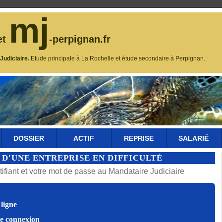
mj
et
-perpignan.fr
udiciaire.
Etude principale à La Rochelle et étude secondaire à Perpignan.
DOSSIER
ACTIF
REPRISE
SALARIÉ
 D'UNE ENTREPRISE EN DIFFICULTÉ
fiant et votre mot de passe au Mandataire Judiciaire
ligne
de connexion