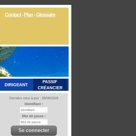
Contact
-
Plan
-
Glossaire
PASSIF
DIRIGEANT
CRÉANCIER
Dernière mise à jour : 08/08/2026
Identifiant :
Mot de passe :