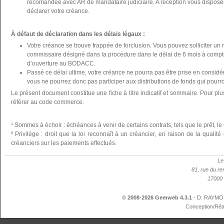
recomandée avec AR de mandataire judiciaire. A réception vous disposer
déclarer votre créance.
À défaut de déclaration dans les délais légaux :
Votre créance se trouve frappée de forclusion. Vous pouvez solliciter un 
commissaire désigné dans la procédure dans le délai de 6 mois à compte
d’ouverture au BODACC.
Passé ce délai ultime, votre créance ne pourra pas être prise en considér
vous ne pourrez donc pas participer aux distributions de fonds qui pourron
Le présent document constitue une fiche à titre indicatif et sommaire. Pour plu
référer au code commerce.
¹ Sommes à échoir : échéances à venir de certains contrats, tels que le prêt, le 
² Privilège : droit que la loi reconnaît à un créancier, en raison de la qualit
créanciers sur les paiements effectués.
Le
81, rue du re
17000 
© 2008-2026 Gemweb 4.3.1
- D. RAYMON
Conception/Réa