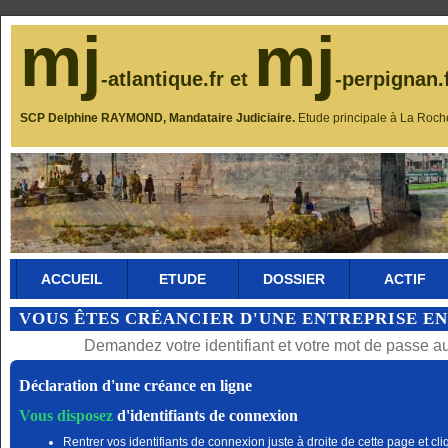
mj
mj
-atlantique.fr et
-perpignan.
SCP Delphine RAYMOND, Mandataire Judiciaire.
Etude principale à La Roch
ACCUEIL
ETUDE
DOSSIER
ACTIF
VOUS ÊTES CRÉANCIER D'UNE ENTREPRISE EN
Demandez votre identifiant et votre mot de passe a
Déclaration d'une créance en ligne
Vous disposez
d'identifiants de connexion
Rentrer vos identifiants de connexion juste à droite de cette page et cli