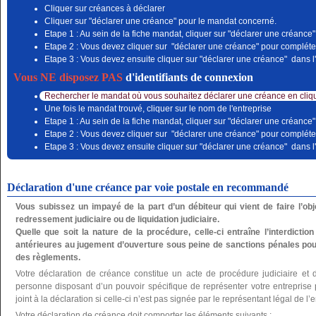
Cliquer sur créances à déclarer
Cliquer sur "déclarer une créance" pour le mandat concerné.
Etape 1 : Au sein de la fiche mandat, cliquer sur "déclarer une créance"
Etape 2 : Vous devez cliquer sur "déclarer une créance" pour compléter
Etape 3 : Vous devez ensuite cliquer sur "déclarer une créance" dans l'
Vous NE disposez PAS
d'identifiants de connexion
Rechercher le mandat où vous souhaitez déclarer une créance en cliqu
Une fois le mandat trouvé, cliquer sur le nom de l'entreprise
Etape 1 : Au sein de la fiche mandat, cliquer sur "déclarer une créance"
Etape 2 : Vous devez cliquer sur "déclarer une créance" pour compléter
Etape 3 : Vous devez ensuite cliquer sur "déclarer une créance" dans l'
Déclaration d'une créance par voie postale en recommandé
Vous subissez un impayé de la part d’un débiteur qui vient de faire l’o
redressement judiciaire ou de liquidation judiciaire.
Quelle que soit la nature de la procédure, celle-ci entraîne l’interdictio
antérieures au jugement d’ouverture sous peine de sanctions pénales pou
des règlements.
Votre déclaration de créance constitue un acte de procédure judiciaire et 
personne disposant d’un pouvoir spécifique de représenter votre entreprise po
joint à la déclaration si celle-ci n’est pas signée par le représentant légal de l’e
Votre déclaration de créance doit comporter les éléments suivants :