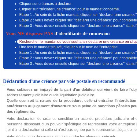
Cliquer sur créances à déclarer
Cliquer sur "déclarer une créance" pour le mandat concerné.
Etape 1 : Au sein de la fiche mandat, cliquer sur "déclarer une créance"
Etape 2 : Vous devez cliquer sur "déclarer une créance" pour compléter
Etape 3 : Vous devez ensuite cliquer sur "déclarer une créance" dans l'
Vous NE disposez PAS
d'identifiants de connexion
Rechercher le mandat où vous souhaitez déclarer une créance en cliqu
Une fois le mandat trouvé, cliquer sur le nom de l'entreprise
Etape 1 : Au sein de la fiche mandat, cliquer sur "déclarer une créance"
Etape 2 : Vous devez cliquer sur "déclarer une créance" pour compléter
Etape 3 : Vous devez ensuite cliquer sur "déclarer une créance" dans l'
Déclaration d'une créance par voie postale en recommandé
Vous subissez un impayé de la part d’un débiteur qui vient de faire l’o
redressement judiciaire ou de liquidation judiciaire.
Quelle que soit la nature de la procédure, celle-ci entraîne l’interdictio
antérieures au jugement d’ouverture sous peine de sanctions pénales pou
des règlements.
Votre déclaration de créance constitue un acte de procédure judiciaire et 
personne disposant d’un pouvoir spécifique de représenter votre entreprise po
joint à la déclaration si celle-ci n’est pas signée par le représentant légal de l’e
Votre déclaration de créance doit comporter les éléments suivants :