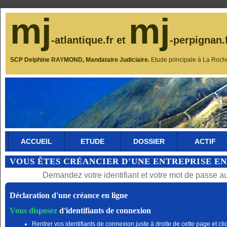
mj
mj
-atlantique.fr et
-perpignan.
SCP Delphine RAYMOND, Mandataire Judiciaire.
Etude principale à La Roch
ACCUEIL
ETUDE
DOSSIER
ACTIF
VOUS ÊTES CRÉANCIER D'UNE ENTREPRISE EN
Demandez votre identifiant et votre mot de passe a
Déclaration d'une créance en ligne
Vous disposez
d'identifiants de connexion
Rentrer vos identifiants de connexion juste à droite de cette page et cli