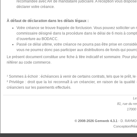
recomandée avec AR de mandataire judiciaire. A réception vous disposer
déclarer votre créance.
À défaut de déclaration dans les délais légaux :
Votre créance se trouve frappée de forclusion. Vous pouvez solliciter un 
commissaire désigné dans la procédure dans le délai de 6 mois à compte
d’ouverture au BODACC.
Passé ce délai ultime, votre créance ne pourra pas être prise en considér
vous ne pourrez donc pas participer aux distributions de fonds qui pourron
Le présent document constitue une fiche à titre indicatif et sommaire. Pour plu
référer au code commerce.
¹ Sommes à échoir : échéances à venir de certains contrats, tels que le prêt, le 
² Privilège : droit que la loi reconnaît à un créancier, en raison de la qualit
créanciers sur les paiements effectués.
Le
81, rue du re
17000 
© 2008-2026 Gemweb 4.3.1
- D. RAYMON
Conception/Réa