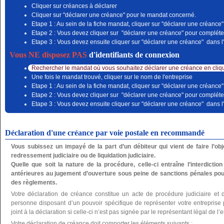
Cliquer sur créances à déclarer
Cliquer sur "déclarer une créance" pour le mandat concerné.
Etape 1 : Au sein de la fiche mandat, cliquer sur "déclarer une créance"
Etape 2 : Vous devez cliquer sur "déclarer une créance" pour compléter
Etape 3 : Vous devez ensuite cliquer sur "déclarer une créance" dans l'
Vous NE disposez PAS
d'identifiants de connexion
Rechercher le mandat où vous souhaitez déclarer une créance en cliqu
Une fois le mandat trouvé, cliquer sur le nom de l'entreprise
Etape 1 : Au sein de la fiche mandat, cliquer sur "déclarer une créance"
Etape 2 : Vous devez cliquer sur "déclarer une créance" pour compléter
Etape 3 : Vous devez ensuite cliquer sur "déclarer une créance" dans l'
Déclaration d'une créance par voie postale en recommandé
Vous subissez un impayé de la part d’un débiteur qui vient de faire l’o
redressement judiciaire ou de liquidation judiciaire.
Quelle que soit la nature de la procédure, celle-ci entraîne l’interdictio
antérieures au jugement d’ouverture sous peine de sanctions pénales pou
des règlements.
Votre déclaration de créance constitue un acte de procédure judiciaire et 
personne disposant d’un pouvoir spécifique de représenter votre entreprise po
joint à la déclaration si celle-ci n’est pas signée par le représentant légal de l’e
Votre déclaration de créance doit comporter les éléments suivants :