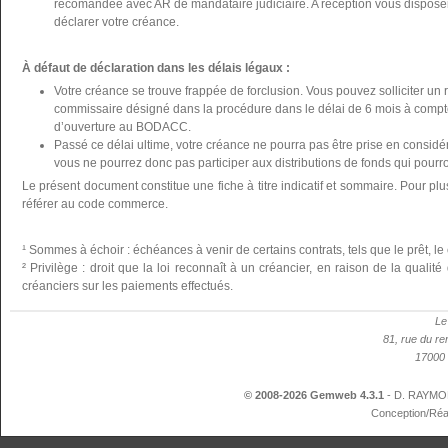
recomandée avec AR de mandataire judiciaire. A réception vous disposer
déclarer votre créance.
À défaut de déclaration dans les délais légaux :
Votre créance se trouve frappée de forclusion. Vous pouvez solliciter un 
commissaire désigné dans la procédure dans le délai de 6 mois à compte
d’ouverture au BODACC.
Passé ce délai ultime, votre créance ne pourra pas être prise en considér
vous ne pourrez donc pas participer aux distributions de fonds qui pourron
Le présent document constitue une fiche à titre indicatif et sommaire. Pour plu
référer au code commerce.
¹ Sommes à échoir : échéances à venir de certains contrats, tels que le prêt, le 
² Privilège : droit que la loi reconnaît à un créancier, en raison de la qualit
créanciers sur les paiements effectués.
Le
81, rue du re
17000 
© 2008-2026 Gemweb 4.3.1
- D. RAYMON
Conception/Réa