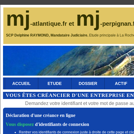
mj
mj
-atlantique.fr et
-perpignan.
SCP Delphine RAYMOND, Mandataire Judiciaire.
Etude principale à La Roch
ACCUEIL
ETUDE
DOSSIER
ACTIF
VOUS ÊTES CRÉANCIER D'UNE ENTREPRISE EN
Demandez votre identifiant et votre mot de passe a
Déclaration d'une créance en ligne
Vous disposez
d'identifiants de connexion
Rentrer vos identifiants de connexion juste à droite de cette page et cli