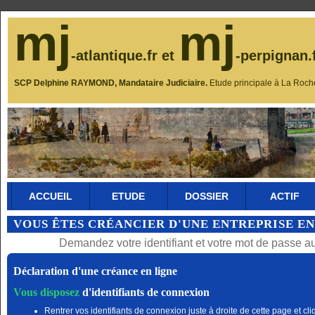
mj
mj
-atlantique.fr et
-perpignan.
SCP Delphine RAYMOND, Mandataire Judiciaire.
Etude principale à La Roch
ACCUEIL
ETUDE
DOSSIER
ACTIF
VOUS ÊTES CRÉANCIER D'UNE ENTREPRISE EN
Demandez votre identifiant et votre mot de passe a
Déclaration d'une créance en ligne
Vous disposez
d'identifiants de connexion
Rentrer vos identifiants de connexion juste à droite de cette page et cli