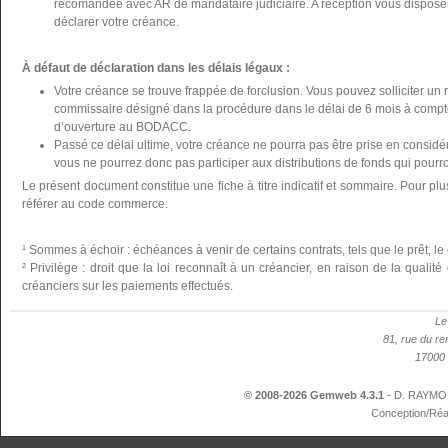
recomandée avec AR de mandataire judiciaire. A réception vous disposer
déclarer votre créance.
À défaut de déclaration dans les délais légaux :
Votre créance se trouve frappée de forclusion. Vous pouvez solliciter un 
commissaire désigné dans la procédure dans le délai de 6 mois à compte
d’ouverture au BODACC.
Passé ce délai ultime, votre créance ne pourra pas être prise en considér
vous ne pourrez donc pas participer aux distributions de fonds qui pourron
Le présent document constitue une fiche à titre indicatif et sommaire. Pour plu
référer au code commerce.
¹ Sommes à échoir : échéances à venir de certains contrats, tels que le prêt, le 
² Privilège : droit que la loi reconnaît à un créancier, en raison de la qualit
créanciers sur les paiements effectués.
Le
81, rue du re
17000 
© 2008-2026 Gemweb 4.3.1
- D. RAYMON
Conception/Réa