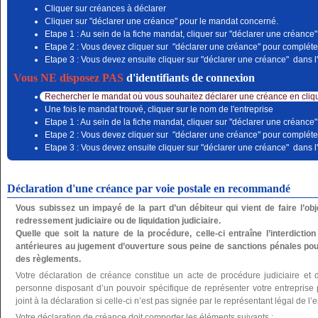
Cliquer sur créances à déclarer
Cliquer sur "déclarer une créance" pour le mandat concerné.
Etape 1 : Au sein de la fiche mandat, cliquer sur "déclarer une créance"
Etape 2 : Vous devez cliquer sur "déclarer une créance" pour compléter
Etape 3 : Vous devez ensuite cliquer sur "déclarer une créance" dans l'
Vous NE disposez PAS
d'identifiants de connexion
Rechercher le mandat où vous souhaitez déclarer une créance en cliqu
Une fois le mandat trouvé, cliquer sur le nom de l'entreprise
Etape 1 : Au sein de la fiche mandat, cliquer sur "déclarer une créance"
Etape 2 : Vous devez cliquer sur "déclarer une créance" pour compléter
Etape 3 : Vous devez ensuite cliquer sur "déclarer une créance" dans l'
Déclaration d'une créance par voie postale en recommandé
Vous subissez un impayé de la part d’un débiteur qui vient de faire l’o
redressement judiciaire ou de liquidation judiciaire.
Quelle que soit la nature de la procédure, celle-ci entraîne l’interdictio
antérieures au jugement d’ouverture sous peine de sanctions pénales pou
des règlements.
Votre déclaration de créance constitue un acte de procédure judiciaire et 
personne disposant d’un pouvoir spécifique de représenter votre entreprise po
joint à la déclaration si celle-ci n’est pas signée par le représentant légal de l’e
Votre déclaration de créance doit comporter les éléments suivants :