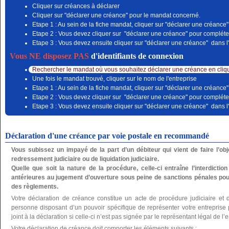
Cliquer sur créances à déclarer
Cliquer sur "déclarer une créance" pour le mandat concerné.
Etape 1 : Au sein de la fiche mandat, cliquer sur "déclarer une créance"
Etape 2 : Vous devez cliquer sur "déclarer une créance" pour compléter
Etape 3 : Vous devez ensuite cliquer sur "déclarer une créance" dans l'
Vous NE disposez PAS
d'identifiants de connexion
Rechercher le mandat où vous souhaitez déclarer une créance en cliqu
Une fois le mandat trouvé, cliquer sur le nom de l'entreprise
Etape 1 : Au sein de la fiche mandat, cliquer sur "déclarer une créance"
Etape 2 : Vous devez cliquer sur "déclarer une créance" pour compléter
Etape 3 : Vous devez ensuite cliquer sur "déclarer une créance" dans l'
Déclaration d'une créance par voie postale en recommandé
Vous subissez un impayé de la part d’un débiteur qui vient de faire l’o
redressement judiciaire ou de liquidation judiciaire.
Quelle que soit la nature de la procédure, celle-ci entraîne l’interdictio
antérieures au jugement d’ouverture sous peine de sanctions pénales pou
des règlements.
Votre déclaration de créance constitue un acte de procédure judiciaire et 
personne disposant d’un pouvoir spécifique de représenter votre entreprise po
joint à la déclaration si celle-ci n’est pas signée par le représentant légal de l’e
Votre déclaration de créance doit comporter les éléments suivants :