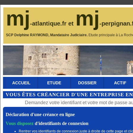
mj
mj
-atlantique.fr et
-perpignan.
SCP Delphine RAYMOND, Mandataire Judiciaire.
Etude principale à La Roch
ACCUEIL
ETUDE
DOSSIER
ACTIF
VOUS ÊTES CRÉANCIER D'UNE ENTREPRISE EN
Demandez votre identifiant et votre mot de passe a
Déclaration d'une créance en ligne
Vous disposez
d'identifiants de connexion
Rentrer vos identifiants de connexion juste à droite de cette page et cli