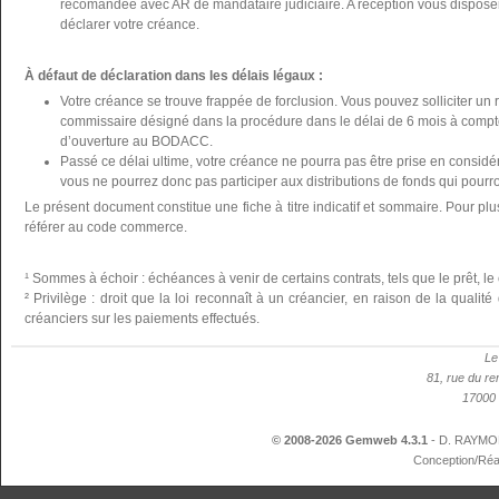
recomandée avec AR de mandataire judiciaire. A réception vous disposer
déclarer votre créance.
À défaut de déclaration dans les délais légaux :
Votre créance se trouve frappée de forclusion. Vous pouvez solliciter un 
commissaire désigné dans la procédure dans le délai de 6 mois à compte
d’ouverture au BODACC.
Passé ce délai ultime, votre créance ne pourra pas être prise en considér
vous ne pourrez donc pas participer aux distributions de fonds qui pourron
Le présent document constitue une fiche à titre indicatif et sommaire. Pour plu
référer au code commerce.
¹ Sommes à échoir : échéances à venir de certains contrats, tels que le prêt, le 
² Privilège : droit que la loi reconnaît à un créancier, en raison de la qualit
créanciers sur les paiements effectués.
Le
81, rue du re
17000 
© 2008-2026 Gemweb 4.3.1
- D. RAYMON
Conception/Réa