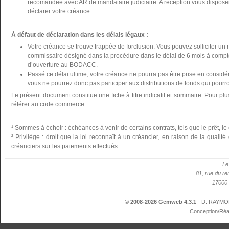
recomandée avec AR de mandataire judiciaire. A réception vous disposer
déclarer votre créance.
À défaut de déclaration dans les délais légaux :
Votre créance se trouve frappée de forclusion. Vous pouvez solliciter un 
commissaire désigné dans la procédure dans le délai de 6 mois à compte
d’ouverture au BODACC.
Passé ce délai ultime, votre créance ne pourra pas être prise en considér
vous ne pourrez donc pas participer aux distributions de fonds qui pourron
Le présent document constitue une fiche à titre indicatif et sommaire. Pour plu
référer au code commerce.
¹ Sommes à échoir : échéances à venir de certains contrats, tels que le prêt, le 
² Privilège : droit que la loi reconnaît à un créancier, en raison de la qualit
créanciers sur les paiements effectués.
Le
81, rue du re
17000 
© 2008-2026 Gemweb 4.3.1
- D. RAYMON
Conception/Réa