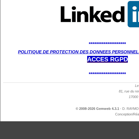
********************
POLITIQUE DE PROTECTION DES DONNEES PERSONNELL
ACCES
RGPD
********************
Le
81, rue du re
17000 
© 2008-2026 Gemweb 4.3.1
- D. RAYMON
Conception/Réa