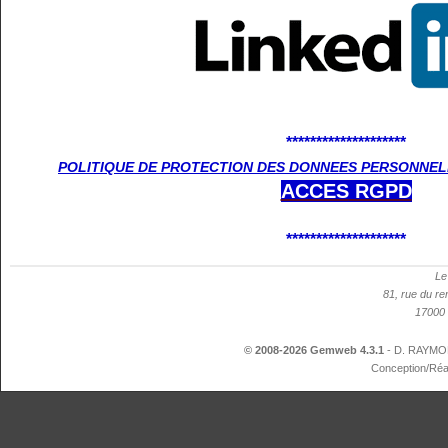
********************
POLITIQUE DE PROTECTION DES DONNEES PERSONNELL
ACCES
RGPD
********************
Le
81, rue du re
17000 
© 2008-2026 Gemweb 4.3.1
- D. RAYMON
Conception/Réa