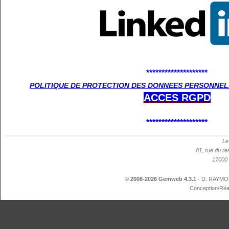
********************
POLITIQUE DE PROTECTION DES DONNEES PERSONNELL
ACCES
RGPD
********************
Le
81, rue du re
17000 
© 2008-2026 Gemweb 4.3.1
- D. RAYMON
Conception/Réa