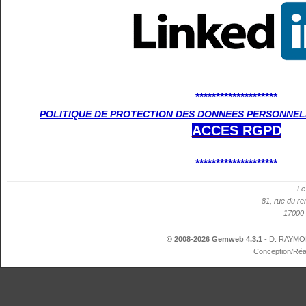
********************
POLITIQUE DE PROTECTION DES DONNEES PERSONNELL
ACCES
RGPD
********************
Le
81, rue du re
17000 
© 2008-2026 Gemweb 4.3.1
- D. RAYMON
Conception/Réa