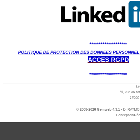
********************
POLITIQUE DE PROTECTION DES DONNEES PERSONNELL
ACCES
RGPD
********************
Le
81, rue du re
17000 
© 2008-2026 Gemweb 4.3.1
- D. RAYMON
Conception/Réa