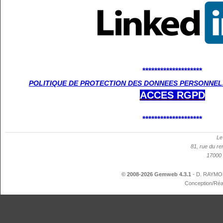
********************
POLITIQUE DE PROTECTION DES DONNEES PERSONNELL
ACCES
RGPD
********************
Le
81, rue du re
17000 
© 2008-2026 Gemweb 4.3.1
- D. RAYMON
Conception/Réa