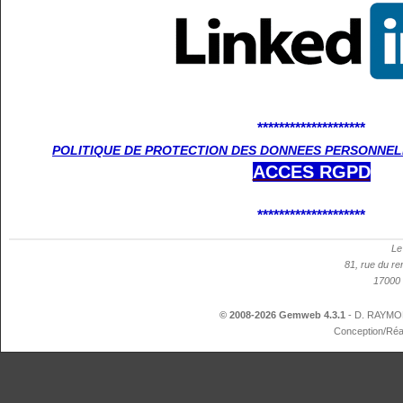
********************
POLITIQUE DE PROTECTION DES DONNEES PERSONNELL
ACCES
RGPD
********************
Le
81, rue du re
17000 
© 2008-2026 Gemweb 4.3.1
- D. RAYMON
Conception/Réa