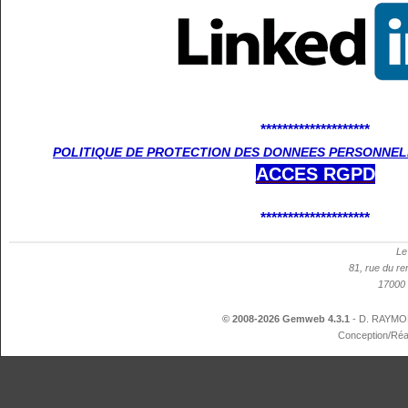
********************
POLITIQUE DE PROTECTION DES DONNEES PERSONNELL
ACCES
RGPD
********************
Le
81, rue du re
17000 
© 2008-2026 Gemweb 4.3.1
- D. RAYMON
Conception/Réa