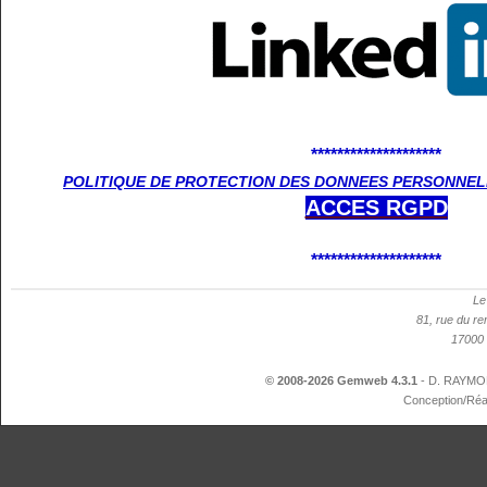
********************
POLITIQUE DE PROTECTION DES DONNEES PERSONNELL
ACCES
RGPD
********************
Le
81, rue du re
17000 
© 2008-2026 Gemweb 4.3.1
- D. RAYMON
Conception/Réa