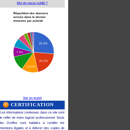
Mot de passe oublié ?
Répartition des dossiers
arrivés dans le dernier
trimestre par activité
26.3%
7.9%
20.3%
13.2%
Voir en grand
CERTIFICATION
Les informations contenues dans ce site sont
le reflet de notre logiciel professionnel. Seuls
les Greffes sont habilités à certifier les
mentions légales et à délivrer des copies de