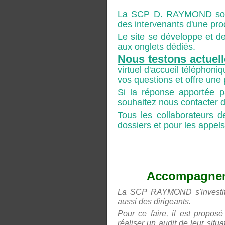
La SCP D. RAYMOND souha
des intervenants d'une pro
Le site se développe et de
aux onglets dédiés.
Nous testons actuel
virtuel d'accueil téléphon
vos questions et offre une
Si la réponse apportée p
souhaitez nous contacter di
Tous les collaborateurs d
dossiers et pour les appel
Accompagneme
La SCP RAYMOND s'investit 
aussi des dirigeants.
Pour ce faire, il est proposé
réaliser un audit de leur situ