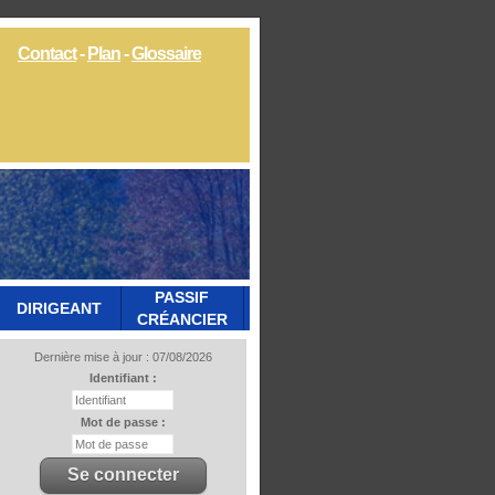
Contact
-
Plan
-
Glossaire
PASSIF
DIRIGEANT
CRÉANCIER
Dernière mise à jour : 07/08/2026
Identifiant :
Mot de passe :