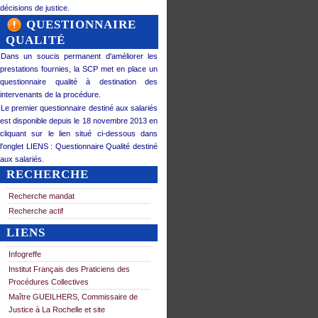
décisions de justice.
QUESTIONNAIRE
QUALITÉ
Dans un soucis permanent d'améliorer les
prestations fournies, la SCP met en place un
questionnaire qualité à destination des
intervenants de la procédure.
Le premier questionnaire destiné aux salariés
est disponible depuis le 18 novembre 2013 en
cliquant sur le lien situé ci-dessous dans
l'onglet LIENS : Questionnaire Qualité destiné
aux salariés.
RECHERCHE
Recherche mandat
Recherche actif
LIENS
Infogreffe
Institut Français des Praticiens des
Procédures Collectives
Maître GUEILHERS, Commissaire de
Justice à La Rochelle et site