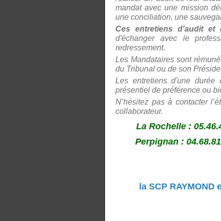
mandat avec une mission déte
une conciliation, une sauvegar
Ces entretiens d'audit et
d'échanger avec le professi
redressement.
Les Mandataires sont rémunér
du Tribunal ou de son Préside
Les entretiens d'une durée
présentiel de préférence ou b
N’hé
sitez pas à contacter l’
collaborateur.
La Rochelle : 05.46.
Perpignan : 04.68.8
la SCP RAYMOND et 