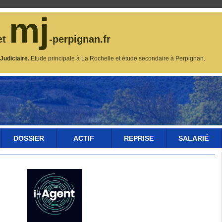
mj
et
-perpignan.fr
udiciaire.
Etude principale à La Rochelle et étude secondaire à Perpignan.
DOSSIER
ACTIF
REPRISE
SALARIÉ