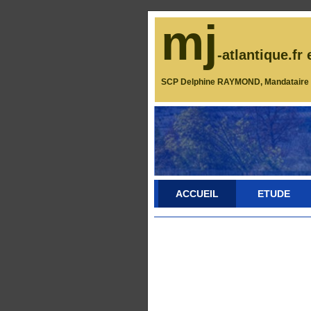
mj
-atlantique.fr 
SCP Delphine RAYMOND, Mandataire J
ACCUEIL
ETUDE